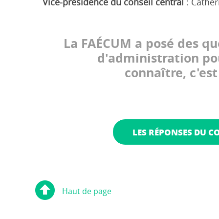
Vice-présidence du conseil central
: Cathe
La FAÉCUM a posé des que
d'administration po
connaître, c'es
LES RÉPONSES DU C
Haut de page