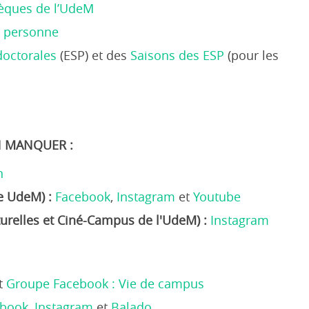
hèques de l’UdeM
a personne
doctorales
(ESP) et des
Saisons des ESP
(pour les
N MANQUER :
n
te UdeM) :
Facebook
,
Instagram
et
Youtube
lturelles et Ciné-Campus de l'UdeM) :
Instagram
t
Groupe Facebook : Vie de campus
ebook
,
Instagram
et
Balado