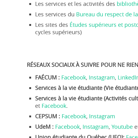
Les services et les activités des
bibliot
Les services du
Bureau du respect de l
Les sites des
Études supérieurs et post
cycles supérieurs)
RÉSEAUX SOCIAUX À SUIVRE POUR NE RIE
FAÉCUM :
Facebook
,
Instagram
,
LinkedI
Services à la vie étudiante (Vie étudian
Services à la vie étudiante (Activités cu
et
Facebook
.
CEPSUM :
Facebook
,
Instagram
UdeM :
Facebook
,
Instagram
,
Youtube
e
Union étudiante du Québec (UEQ):
Fac