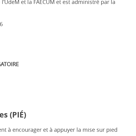
 l’UdeM et la FAÉCUM et est administré par la
6
GATOIRE
es (PIÉ)
ent
à
encourager
et
à
appuyer
la
mise
sur
pied